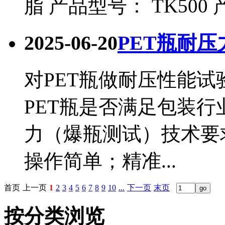
脂 产品型号： TK500 产
2025-06-20
PET瓶耐
对PET瓶做耐压性能
PET瓶是否满足包装行
力（爆瓶测试）技术要
操作简单；精准...
首页
上一页
1
2
3
4
5
6
7
8
9
10
...
下一页
末页
按分类浏览