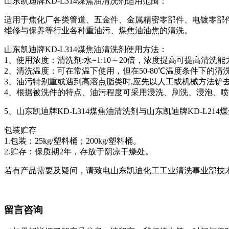
山东凯迪牌
KD-L314
煤焦油清洗剂适用范围：
适用于焦化厂各类管道、五金件、金属精密零部件、电镀零部
维修与保养等行业各种重油污、煤焦油油焦的清洗。
山东凯迪牌
KD-L314
煤焦油清洗剂使用方法：
1
、使用浓度：清洗剂
:
水
=1:10
～
20
倍，浓度提高可提高清洗能
2
、清洗温度：可在常温下使用，但在
50-80
℃温度条件下的清
3
、油污特别重或遇到高溶点脂类时
,
应先以人工或机械方法铲
4
、根据被洗件的特点、油污程度可采用浸洗、刷洗、浸泡、喷
5、山东凯迪牌
KD-L314
煤焦油清洗剂与山东凯迪牌
KD-L214
煤
包装贮存
1.
包装：
25kg/
塑料桶；
200kg/
塑料桶。
2.
贮存：保质期
2
年，存放于阴凉干燥处。
若有产品需要及疑问，请致电山东凯迪化工工业清洗事业部技
留言咨询