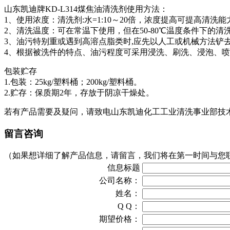
山东凯迪牌
KD-L314
煤焦油清洗剂使用方法：
1
、使用浓度：清洗剂
:
水
=1:10
～
20
倍，浓度提高可提高清洗能
2
、清洗温度：可在常温下使用，但在
50-80
℃温度条件下的清
3
、油污特别重或遇到高溶点脂类时
,
应先以人工或机械方法铲
4
、根据被洗件的特点、油污程度可采用浸洗、刷洗、浸泡、喷
包装贮存
1.
包装：
25kg/
塑料桶；
200kg/
塑料桶。
2.
贮存：保质期
2
年，存放于阴凉干燥处。
若有产品需要及疑问，请致电山东凯迪化工工业清洗事业部技
留言咨询
（如果想详细了解产品信息，请留言，我们将在第一时间与您
信息标题
公司名称：
姓名：
Q Q：
期望价格：