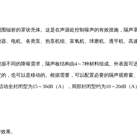
周围辐射的罩状壳体。这是在声源处控制噪声的有效措施，隔声
烧器、电机、各类泵、热泵机组、富氧机、球磨机、透平机、高
根据不同的降噪需求，隔声板结构由
4
～
7
种材料组成。外表面可
定的，也可以是移动的。根据需要，可以配置必要的隔声观察窗
活动全封闭型为
15
～
30dB
（
A
），局部封闭型约为
10
～
20dB
（
A
。
学效果。