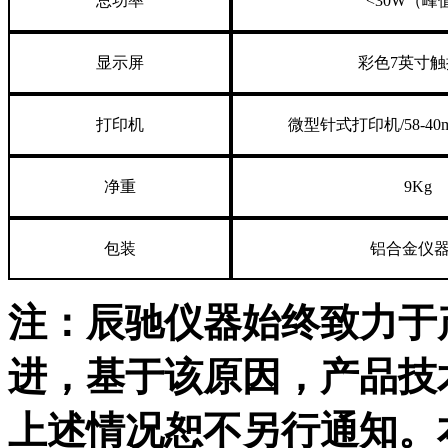
总功率
<30W（峰
显示屏
彩色
7英寸
打印机
微型针式打印机
/
58-
净重
9Kg
包装
铝合金仪
注：辰驰仪器始终致力于
进，基于该原因，产品技
上述情况恕不另行通知。