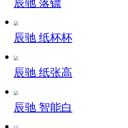
辰驰 落镖
辰驰 纸杯杯
辰驰 纸张高
辰驰 智能白