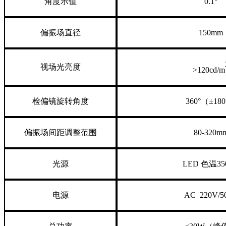
角度示值
0.1°
偏振场直径
150mm
视场光亮度
>120cd/m
检偏镜旋转角度
360°（±18
偏振场间距调整范围
80-320m
光源
LED 色温35
电源
AC 220V/5