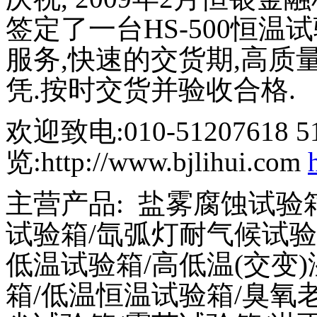
签定了一台
HS-500
恒温试
服务
,
快速的交货期
,
高质
凭
.
按时交货并验收合格
.
欢迎致电
:010-51207618 
览
:http://www.bjlihui.com
主营产品
:
盐雾腐蚀试验
试验箱
/
氙弧灯耐气候试验
低温试验箱
/
高低温
(
交变
)
箱
/
低温恒温试验箱
/
臭氧