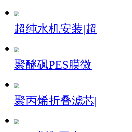
超纯水机安装|超
聚醚砜PES膜微
聚丙烯折叠滤芯|