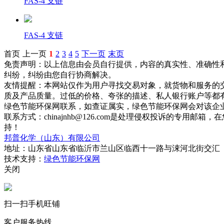
FAS-4 支链
FAS-4 支链
首页
上一页
1
2
3
4
5
下一页
末页
免责声明：以上信息由会员自行提供，内容的真实性、准确性
纠纷，纠纷由您自行协商解决。
友情提醒：本网站仅作为用户寻找交易对象，就货物和服务的
质及产品质量。过低的价格、夸张的描述、私人银行账户等都
绿色节能环保网联系，如查证属实，绿色节能环保网会对该企
联系方式：chinajnhb@126.com是处理侵权投诉的
持！
邦普化学（山东）有限公司
地址：山东省山东省临沂市兰山区临西十一路与涑河北街交汇
技术支持：
绿色节能环保网
关闭
扫一扫手机旺铺
客户服务热线