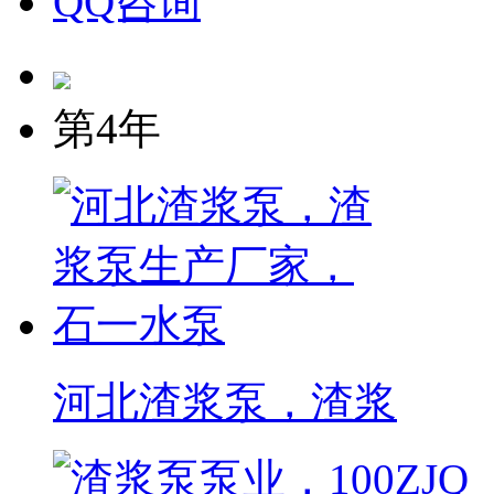
QQ咨询
第4年
河北渣浆泵，渣浆