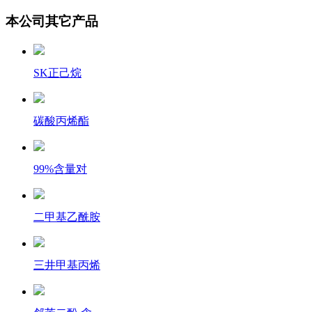
本公司其它产品
SK正己烷
碳酸丙烯酯
99%含量对
二甲基乙酰胺
三井甲基丙烯