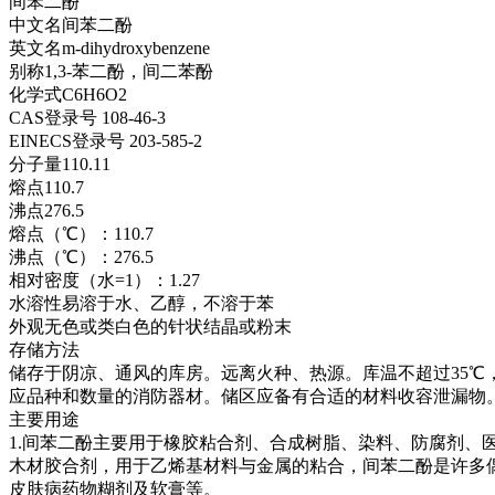
间苯二酚
中文名间苯二酚
英文名m-dihydroxybenzene
别称1,3-苯二酚，间二苯酚
化学式C6H6O2
CAS登录号 108-46-3
EINECS登录号 203-585-2
分子量110.11
熔点110.7
沸点276.5
熔点（℃）：110.7
沸点（℃）：276.5
相对密度（水=1）：1.27
水溶性易溶于水、乙醇，不溶于苯
外观无色或类白色的针状结晶或粉末
存储方法
储存于阴凉、通风的库房。远离火种、热源。库温不超过35℃
应品种和数量的消防器材。储区应备有合适的材料收容泄漏物
主要用途
1.间苯二酚主要用于橡胶粘合剂、合成树脂、染料、防腐剂
木材胶合剂，用于乙烯基材料与金属的粘合，间苯二酚是许多
皮肤病药物糊剂及软膏等。