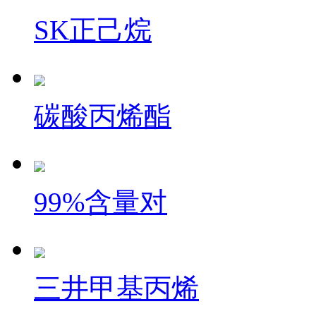
SK正己烷
碳酸丙烯酯
99%含量对
三井甲基丙烯