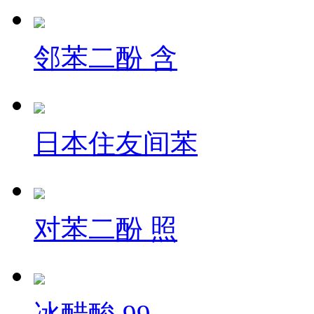
邻苯二酚 含
日本住友间苯
对苯二酚 照