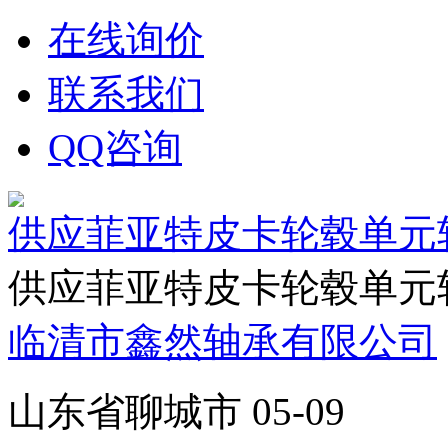
在线询价
联系我们
QQ咨询
供应菲亚特皮卡轮毂单元轴
供应菲亚特皮卡轮毂单元轴承51
临清市鑫然轴承有限公司
山东省聊城市 05-09