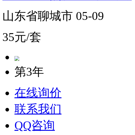
山东省聊城市 05-09
35元/套
第3年
在线询价
联系我们
QQ咨询