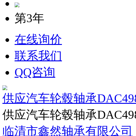
第3年
在线询价
联系我们
QQ咨询
供应汽车轮毂轴承DAC49
供应汽车轮毂轴承DAC49840
临清市鑫然轴承有限公司