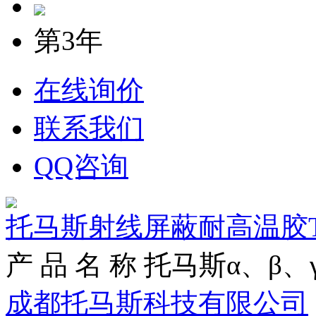
第3年
在线询价
联系我们
QQ咨询
托马斯射线屏蔽耐高温胶T
产 品 名 称 托马斯α、β
成都托马斯科技有限公司