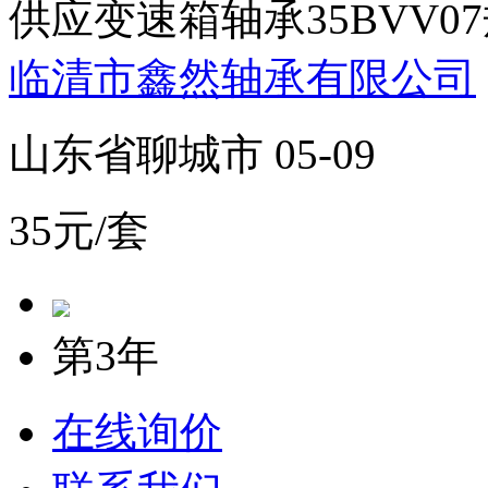
供应变速箱轴承35BVV07
临清市鑫然轴承有限公司
山东省聊城市 05-09
35元/套
第3年
在线询价