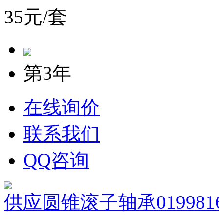
35元/套
第3年
在线询价
联系我们
QQ咨询
供应圆锥滚子轴承019981