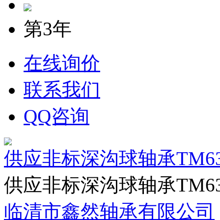
第3年
在线询价
联系我们
QQ咨询
供应非标深沟球轴承TM63
供应非标深沟球轴承TM6305
临清市鑫然轴承有限公司