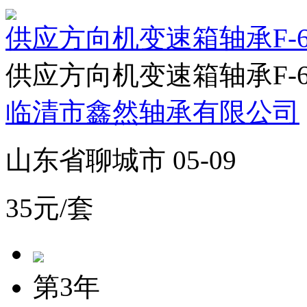
供应方向机变速箱轴承F-6
供应方向机变速箱轴承F-6172
临清市鑫然轴承有限公司
山东省聊城市 05-09
35元/套
第3年