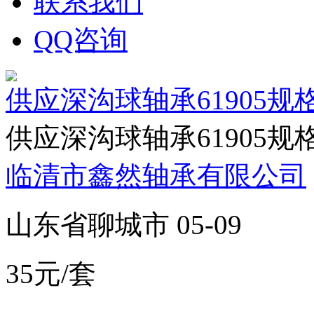
联系我们
QQ咨询
供应深沟球轴承61905规格
供应深沟球轴承61905规格
临清市鑫然轴承有限公司
山东省聊城市 05-09
35元/套