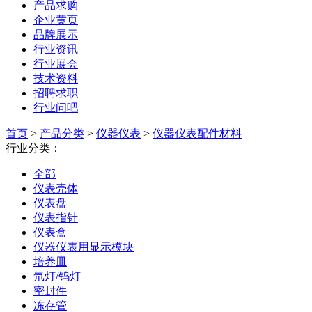
产品求购
企业黄页
品牌展示
行业资讯
行业展会
技术资料
招聘求职
行业问吧
首页
>
产品分类
>
仪器仪表
>
仪器仪表配件材料
行业分类：
全部
仪表壳体
仪表盘
仪表指针
仪表盒
仪器仪表用显示模块
培养皿
氘灯/钨灯
密封件
冻存管