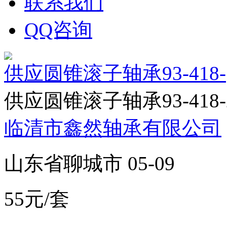
联系我们
QQ咨询
供应圆锥滚子轴承93-418-
供应圆锥滚子轴承93-418-21K
临清市鑫然轴承有限公司
山东省聊城市 05-09
55元/套