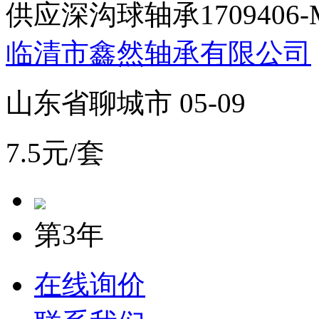
供应深沟球轴承1709406-MR
临清市鑫然轴承有限公司
山东省聊城市 05-09
7.5元/套
第3年
在线询价