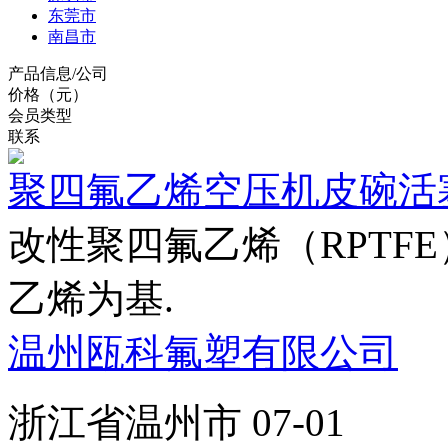
东莞市
南昌市
产品信息/公司
价格（元）
会员类型
联系
聚四氟乙烯空压机皮碗活
改性聚四氟乙烯（RPTF
乙烯为基.
温州瓯科氟塑有限公司
浙江省温州市 07-01