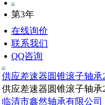
第3年
在线询价
联系我们
QQ咨询
供应差速器圆锥滚子轴承2
供应差速器圆锥滚子轴承29586
临清市鑫然轴承有限公司