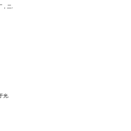
，二.
于光.