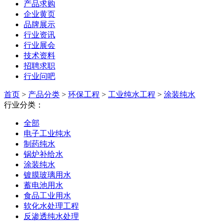
产品求购
企业黄页
品牌展示
行业资讯
行业展会
技术资料
招聘求职
行业问吧
首页
>
产品分类
>
环保工程
>
工业纯水工程
>
涂装纯水
行业分类：
全部
电子工业纯水
制药纯水
锅炉补给水
涂装纯水
镀膜玻璃用水
蓄电池用水
食品工业用水
软化水处理工程
反渗透纯水处理