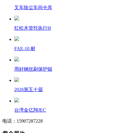
叉车除尘车间仓库
红松木管托执行H
FAE-10 耐
用好钢丝刷保护锯
2026第五十届
台湾金亿翔JEC
电话：15907287228