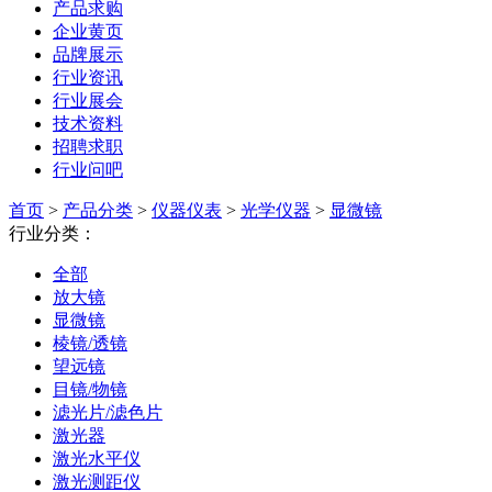
产品求购
企业黄页
品牌展示
行业资讯
行业展会
技术资料
招聘求职
行业问吧
首页
>
产品分类
>
仪器仪表
>
光学仪器
>
显微镜
行业分类：
全部
放大镜
显微镜
棱镜/透镜
望远镜
目镜/物镜
滤光片/滤色片
激光器
激光水平仪
激光测距仪