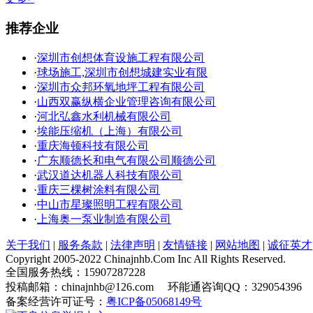
推荐企业
·
深圳市创想体育设施工程有限公司
·
球场施工,深圳市创想城建实业有限
·
深圳市众邦环氧地坪工程有限公司
·
山西双赢纵横企业管理咨询有限公司
·
河北弘鑫水利机械有限公司
·
埃能压缩机（上海）有限公司
·
重庆海顿科技有限公司
·
广东顺德长和电气有限公司顺德公司
·
武汉道达机器人科技有限公司
·
重庆三棵树涂料有限公司
·
中山市星璨照明工程有限公司
·
上海奥一泵业制造有限公司
关于我们
|
服务条款
|
法律声明
|
友情链接
|
网站地图
|
诚征英才
Copyright 2005-2022 Chinajnhb.Com Inc All Rights Reserved.
全国服务热线：15907287228
投稿邮箱：chinajnhb@126.com 环能通咨询QQ：329054396
备案经营许可证号：
粤ICP备05068149号