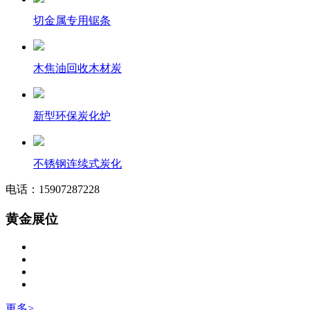
切金属专用锯条
木焦油回收木材炭
新型环保炭化炉
不锈钢连续式炭化
电话：15907287228
黄金展位
更多>