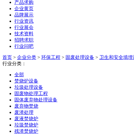
产品求购
企业黄页
品牌展示
行业资讯
行业展会
技术资料
招聘求职
行业问吧
首页
>
企业分类
>
环保工程
>
固废处理设备
>
卫生和安全填埋
行业分类：
全部
焚烧炉设备
垃圾处理设备
固废物处理工程
固体废弃物处理设备
废弃物焚烧
废渣处理
废液焚烧炉
垃圾焚烧炉
残渣焚烧炉